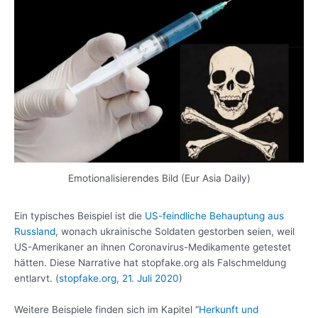
Emotionalisierendes Bild (Eur Asia Daily)
Ein typisches Beispiel ist die
US-feindliche Behauptung aus
Russland
, wonach ukrainische Soldaten gestorben seien, weil
US-Amerikaner an ihnen Coronavirus-Medikamente getestet
hätten. Diese Narrative hat stopfake.org als Falschmeldung
entlarvt. (
stopfake.org, 21. Juli 2020
)
Weitere Beispiele finden sich im Kapitel “
Herkunft und